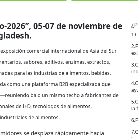
o-2026”, 05-07 de noviembre de
¿P
gladesh.
1.
2.
exposición comercial internacional de Asia del Sur
ex
entarios, sabores, aditivos, enzimas, extractos,
3.
in
nadas para las industrias de alimentos, bebidas,
4.
ñada como una plataforma B2B especializada que
ay
a —reuniendo bajo un mismo techo a fabricantes de
5.
onales de I+D, tecnólogos de alimentos,
la 
industriales de alimentos.
6.
7.
midores se desplaza rápidamente hacia