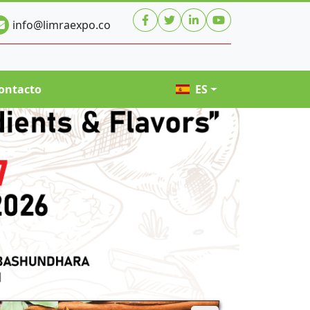
info@limraexpo.co
ontacto
ES