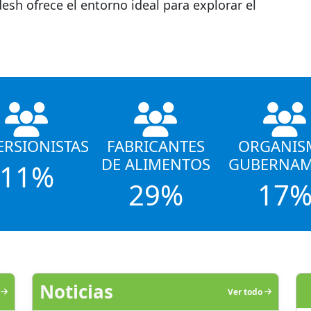
esh ofrece el entorno ideal para explorar el
ERSIONISTAS
FABRICANTES
ORGANIS
DE ALIMENTOS
GUBERNAM
11%
29%
17
Noticias
o
Ver todo