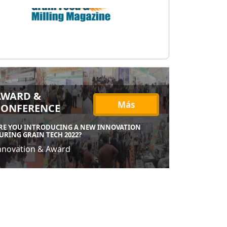
AWARD &
Más
CONFERENCE
RE YOU INTRODUCING A NEW INNOVATION
URING GRAIN TECH 2022?
nnovation & Award