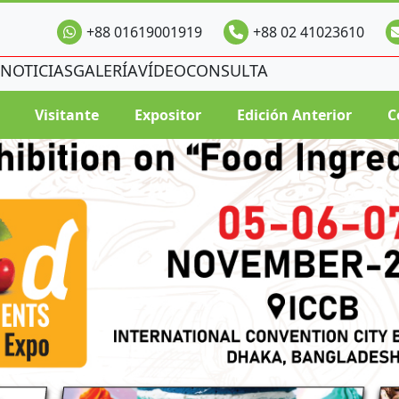
+88 01619001919
+88 02 41023610
NOTICIAS
GALERÍA
VÍDEO
CONSULTA
Visitante
Expositor
Edición Anterior
C