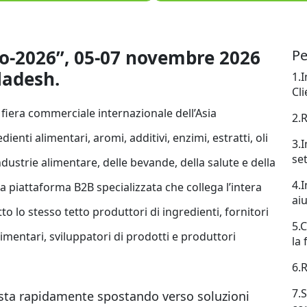
po-2026”, 05-07 novembre 2026
Pe
ladesh.
1.
Cli
fiera commerciale internazionale dell’Asia
2.R
nti alimentari, aromi, additivi, enzimi, estratti, oli
3.
se
ndustrie alimentare, delle bevande, della salute e della
4.
a piattaforma B2B specializzata che collega l’intera
aiu
 lo stesso tetto produttori di ingredienti, fornitori
5.
limentari, sviluppatori di prodotti e produttori
la 
6.R
7.
sta rapidamente spostando verso soluzioni