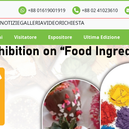
+88 01619001919
+88 02 41023610
NOTIZIE
GALLERIA
VIDEO
RICHIESTA
i
Visitatore
Espositore
Ultima Edizione