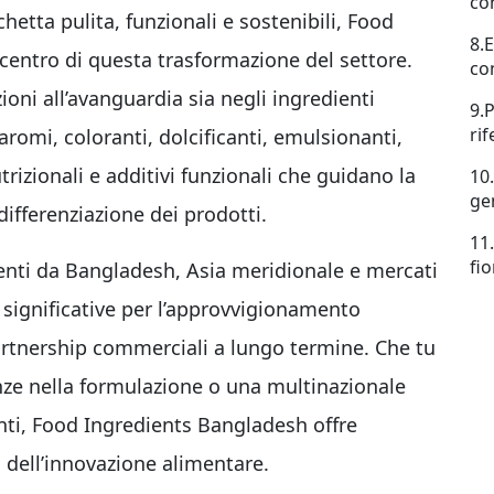
co
chetta pulita, funzionali e sostenibili, Food
8.
centro di questa trasformazione del settore.
co
oni all’avanguardia sia negli ingredienti
9.
ri
 aromi, coloranti, dolcificanti, emulsionanti,
utrizionali e additivi funzionali che guidano la
10
ge
ifferenziazione dei prodotti.
11
fi
enti da Bangladesh, Asia meridionale e mercati
à significative per l’approvvigionamento
partnership commerciali a lungo termine. Che tu
nze nella formulazione o una multinazionale
ienti, Food Ingredients Bangladesh offre
o dell’innovazione alimentare.