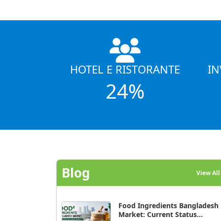
HOTEL E RISTORANTE
IN
24%
Blog
View Al
Food Ingredients Bangladesh
Market: Current Status...