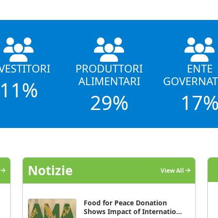
VESTITORI
PRODUTTORI
ENTE
ALIMENTARI
GOVERNAT
11%
29%
17
Notizie
l
View All
Food for Peace Donation
Shows Impact of Internatio...