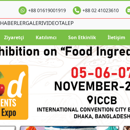
+88 01619001919
+88 02 41023610
HABERLER
GALERI
VIDEO
TALEP
Ziyaretçi
Katılımcı
Son Etkinlik
İletişim