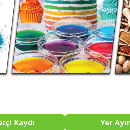
etçi Kaydı
Yer Ayı