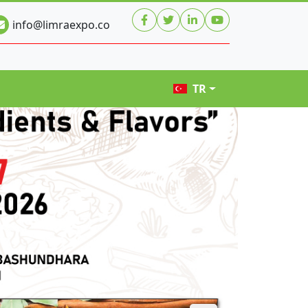
info@limraexpo.co
TR