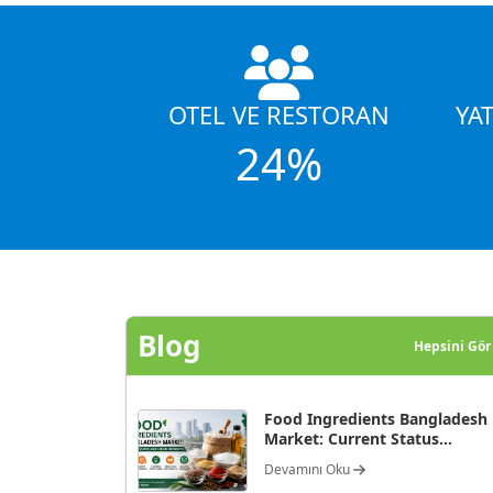
OTEL VE RESTORAN
YA
24%
Blog
Hepsini Gö
Food Ingredients Bangladesh
Market: Current Status...
Devamını Oku