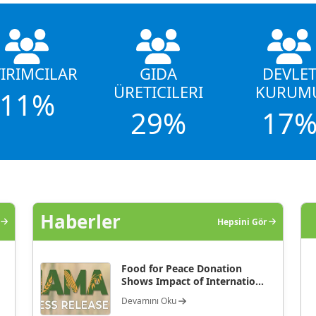
TIRIMCILAR
GIDA
DEVLE
ÜRETICILERI
KURUM
11%
29%
17
Haberler
r
Hepsini Gör
Food for Peace Donation
Shows Impact of Internatio...
Devamını Oku