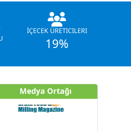
T
İÇECEK ÜRETICILERI
U
19%
%
Medya Ortağı